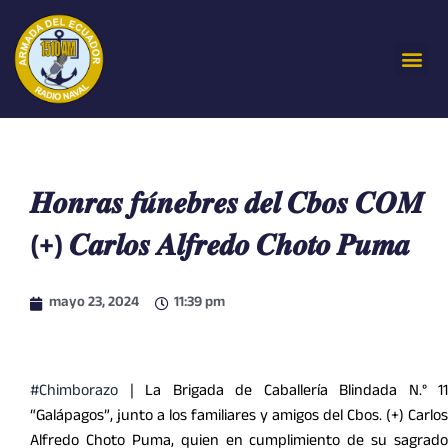
Ir
al
Me
contenido
𝑯𝒐𝒏𝒓𝒂𝒔 𝒇𝒖́𝒏𝒆𝒃𝒓𝒆𝒔 𝒅𝒆𝒍 𝑪𝒃𝒐𝒔 𝑪𝑶𝑴
(+) 𝑪𝒂𝒓𝒍𝒐𝒔 𝑨𝒍𝒇𝒓𝒆𝒅𝒐 𝑪𝒉𝒐𝒕𝒐 𝑷𝒖𝒎𝒂
mayo 23, 2024
11:39 pm
#Chimborazo
| La Brigada de Caballería Blindada N.° 11
“Galápagos”, junto a los familiares y amigos del Cbos. (+) Carlos
Alfredo Choto Puma, quien en cumplimiento de su sagrado