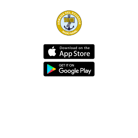
Dirección
Av. 25 de Julio – Base Naval Sur
Teléfonos
0994209939
Email