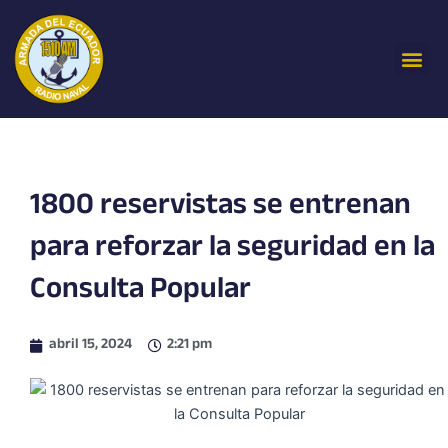
Ir
al
Me
contenido
1800 reservistas se entrenan
para reforzar la seguridad en la
Consulta Popular
abril 15, 2024
2:21 pm