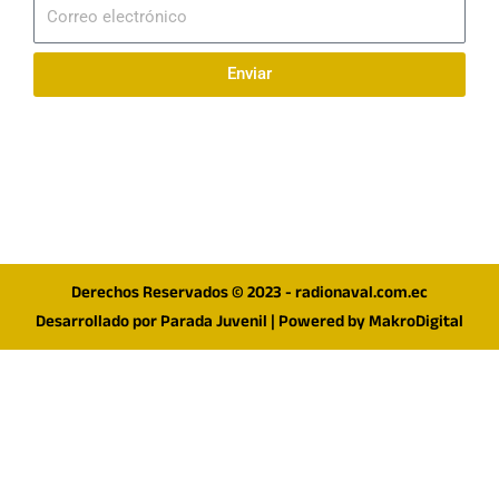
Correo
electrónico
Enviar
Síguenos en redes
F
I
T
a
n
w
c
s
i
e
t
t
Derechos Reservados © 2023 - radionaval.com.ec
b
a
t
Desarrollado por
Parada Juvenil
| Powered by
MakroDigital
o
g
e
o
r
r
k
a
m