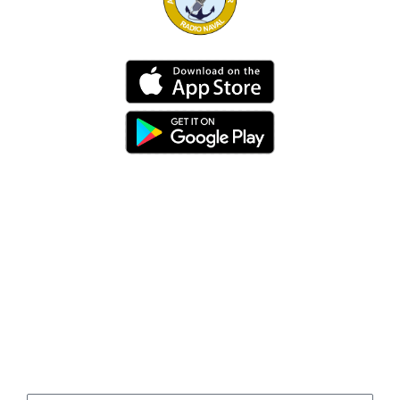
Dirección
Av. 25 de Julio – Base Naval Sur
Teléfonos
0994209939
Email
info@radionaval.com.ec
Suscribirme