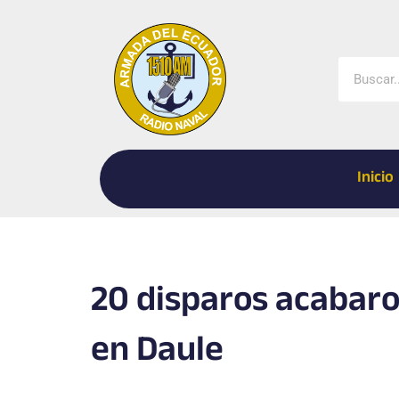
Ir
al
contenido
Buscar
Inicio
20 disparos acabaro
en Daule