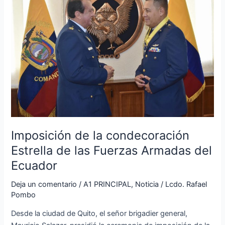
la
condecoración
Estrella
de
las
Fuerzas
Armadas
del
Ecuador
Imposición de la condecoración
Estrella de las Fuerzas Armadas del
Ecuador
Deja un comentario
/
A1 PRINCIPAL
,
Noticia
/
Lcdo. Rafael
Pombo
Desde la ciudad de Quito, el señor brigadier general,