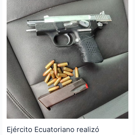
Ejército
Ecuatoriano
realizó
operaciones
militares
en
Santa
Rosa
Ejército Ecuatoriano realizó