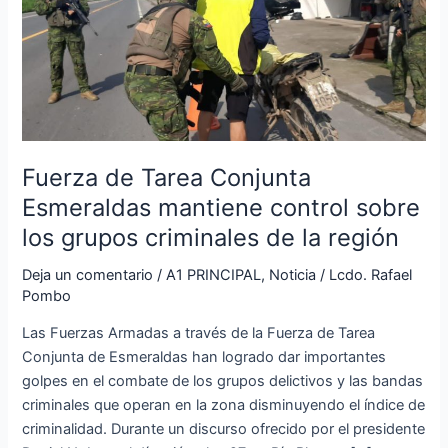
mantiene
control
sobre
los
grupos
criminales
de
Fuerza de Tarea Conjunta
la
Esmeraldas mantiene control sobre
región
los grupos criminales de la región
Deja un comentario
/
A1 PRINCIPAL
,
Noticia
/
Lcdo. Rafael
Pombo
Las Fuerzas Armadas a través de la Fuerza de Tarea
Conjunta de Esmeraldas han logrado dar importantes
golpes en el combate de los grupos delictivos y las bandas
criminales que operan en la zona disminuyendo el índice de
criminalidad. Durante un discurso ofrecido por el presidente