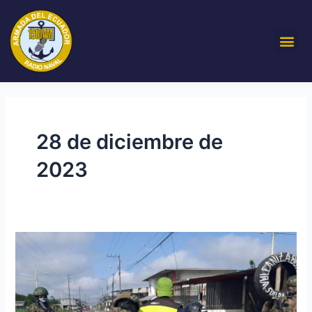
Ir
al
Me
contenido
28 de diciembre de
2023
Fuerza
de
Tarea
Conjunta
Esmeraldas