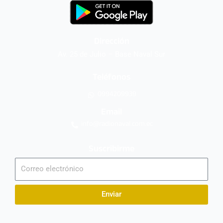
Dirección
Av. 25 de Julio – Base Naval Sur
Teléfonos
0994209939
Email
info@radionaval.com.ec
Suscribirme
Correo
electrónico
Enviar