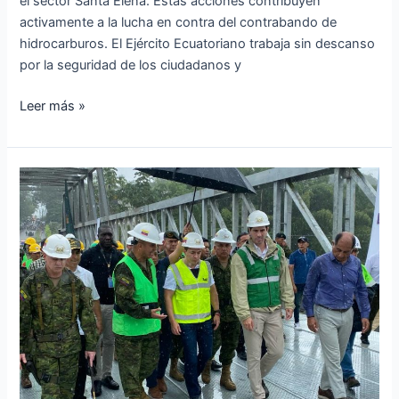
el sector Santa Elena. Estas acciones contribuyen
activamente a la lucha en contra del contrabando de
hidrocarburos. El Ejército Ecuatoriano trabaja sin descanso
por la seguridad de los ciudadanos y
Leer más »
Presidente
Noboa
inauguró
puente
sobre
el
Río
Blanco