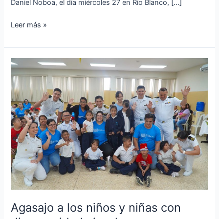
Daniel Noboa, el día miércoles 27 en Río Blanco, […]
Leer más »
Agasajo
a
los
niños
y
niñas
con
discapacidad
visual
Agasajo a los niños y niñas con