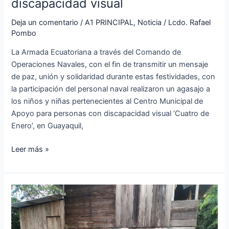
discapacidad visual
Deja un comentario
/
A1 PRINCIPAL
,
Noticia
/
Lcdo. Rafael
Pombo
La Armada Ecuatoriana a través del Comando de
Operaciones Navales, con el fin de transmitir un mensaje
de paz, unión y solidaridad durante estas festividades, con
la participación del personal naval realizaron un agasajo a
los niños y niñas pertenecientes al Centro Municipal de
Apoyo para personas con discapacidad visual ‘Cuatro de
Enero’, en Guayaquil,
Leer más »
Golpe
al
contrabando
de