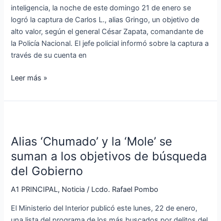
inteligencia, la noche de este domingo 21 de enero se
Oliver
logró la captura de Carlos L., alias Gringo, un objetivo de
Sinisterra
alto valor, según el general César Zapata, comandante de
de
la Policía Nacional. El jefe policial informó sobre la captura a
Colombia
través de su cuenta en
Leer más »
Alias
‘Chumado’
Alias ‘Chumado’ y la ‘Mole’ se
y
la
suman a los objetivos de búsqueda
‘Mole’
del Gobierno
se
suman
A1 PRINCIPAL
,
Noticia
/
Lcdo. Rafael Pombo
a
El Ministerio del Interior publicó este lunes, 22 de enero,
los
una lista del programa de los más buscados por delitos del