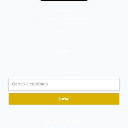
Dirección
Av. 25 de Julio – Base Naval Sur
Teléfonos
0994209939
Email
info@radionaval.com.ec
Suscribirme
Correo
electrónico
Enviar
Síguenos en redes