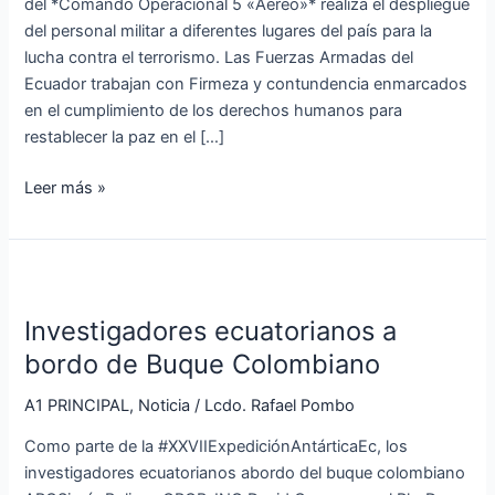
del *Comando Operacional 5 «Aéreo»* realiza el despliegue
del personal militar a diferentes lugares del país para la
lucha contra el terrorismo. Las Fuerzas Armadas del
Ecuador trabajan con Firmeza y contundencia enmarcados
en el cumplimiento de los derechos humanos para
restablecer la paz en el […]
Leer más »
Investigadores
ecuatorianos
Investigadores ecuatorianos a
a
bordo
bordo de Buque Colombiano
de
A1 PRINCIPAL
,
Noticia
/
Lcdo. Rafael Pombo
Buque
Colombiano
Como parte de la #XXVIIExpediciónAntárticaEc, los
investigadores ecuatorianos abordo del buque colombiano