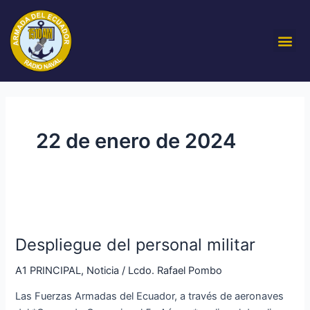
Ir
al
Me
contenido
22 de enero de 2024
Despliegue
del
Despliegue del personal militar
personal
militar
A1 PRINCIPAL
,
Noticia
/
Lcdo. Rafael Pombo
Las Fuerzas Armadas del Ecuador, a través de aeronaves