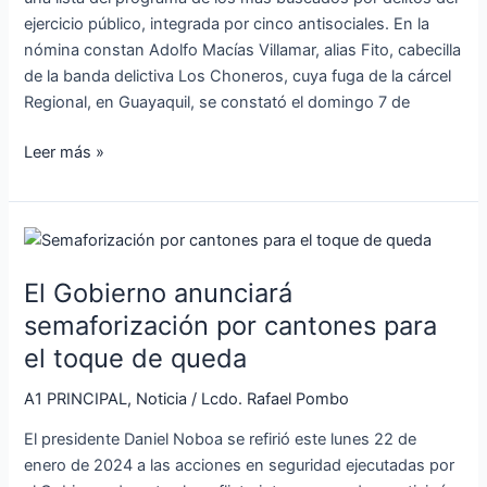
objetivos
ejercicio público, integrada por cinco antisociales. En la
de
nómina constan Adolfo Macías Villamar, alias Fito, cabecilla
búsqueda
de la banda delictiva Los Choneros, cuya fuga de la cárcel
del
Regional, en Guayaquil, se constató el domingo 7 de
Gobierno
Leer más »
El
Gobierno
El Gobierno anunciará
anunciará
semaforización
semaforización por cantones para
por
el toque de queda
cantones
para
A1 PRINCIPAL
,
Noticia
/
Lcdo. Rafael Pombo
el
El presidente Daniel Noboa se refirió este lunes 22 de
toque
enero de 2024 a las acciones en seguridad ejecutadas por
de