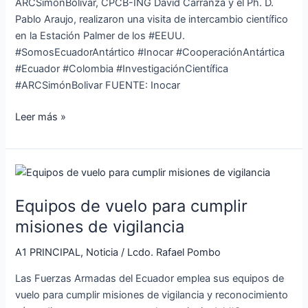
ARCSimónBolivar, CPCB-ING David Carranza y el Ph. D.
Pablo Araujo, realizaron una visita de intercambio científico
en la Estación Palmer de los #EEUU.
#SomosEcuadorAntártico #Inocar #CooperaciónAntártica
#Ecuador #Colombia #InvestigaciónCientífica
#ARCSimónBolivar FUENTE: Inocar
Leer más »
Equipos
de
Equipos de vuelo para cumplir
vuelo
para
misiones de vigilancia
cumplir
A1 PRINCIPAL
,
Noticia
/
Lcdo. Rafael Pombo
misiones
de
Las Fuerzas Armadas del Ecuador emplea sus equipos de
vigilancia
vuelo para cumplir misiones de vigilancia y reconocimiento