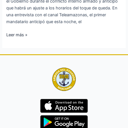
el Gobierno durante el conflicto interno armado y anticipó
queda
que habrá un ajuste a los horarios del toque de queda. En
una entrevista con el canal Teleamazonas, el primer
mandatario anticipó que esta noche, el
Leer más »