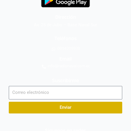
Dirección
Av. 25 de Julio – Base Naval Sur
Teléfonos
0994209939
Email
info@radionaval.com.ec
Suscribirme
Correo
electrónico
Enviar