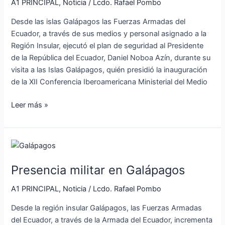
la
A1 PRINCIPAL
,
Noticia
/
Lcdo. Rafael Pombo
República
Desde las islas Galápagos las Fuerzas Armadas del
del
Ecuador, a través de sus medios y personal asignado a la
Ecuador,
Región Insular, ejecutó el plan de seguridad al Presidente
Daniel
de la República del Ecuador, Daniel Noboa Azín, durante su
Noboa
visita a las Islas Galápagos, quién presidió la inauguración
Azín,
de la XII Conferencia Iberoamericana Ministerial del Medio
en
Galápagos
Leer más »
Presencia
militar
Presencia militar en Galápagos
en
Galápagos
A1 PRINCIPAL
,
Noticia
/
Lcdo. Rafael Pombo
Desde la región insular Galápagos, las Fuerzas Armadas
del Ecuador, a través de la Armada del Ecuador, incrementa