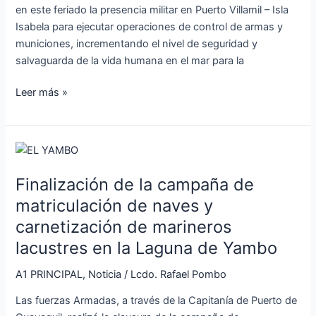
en este feriado la presencia militar en Puerto Villamil – Isla
Isabela para ejecutar operaciones de control de armas y
municiones, incrementando el nivel de seguridad y
salvaguarda de la vida humana en el mar para la
Leer más »
Finalización
de
Finalización de la campaña de
la
campaña
matriculación de naves y
de
carnetización de marineros
matriculación
lacustres en la Laguna de Yambo
de
naves
A1 PRINCIPAL
,
Noticia
/
Lcdo. Rafael Pombo
y
Las fuerzas Armadas, a través de la Capitanía de Puerto de
carnetización