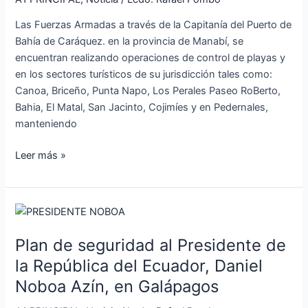
operaciones
Las Fuerzas Armadas a través de la Capitanía del Puerto de
de
Bahía de Caráquez. en la provincia de Manabí, se
control
encuentran realizando operaciones de control de playas y
en
en los sectores turísticos de su jurisdicción tales como:
los
Canoa, Briceño, Punta Napo, Los Perales Paseo RoBerto,
sectores
Bahia, El Matal, San Jacinto, Cojimíes y en Pedernales,
turísticos
manteniendo
de
su
Leer más »
jurisdicción
Plan
de
Plan de seguridad al Presidente de
seguridad
al
la República del Ecuador, Daniel
Presidente
Noboa Azín, en Galápagos
de