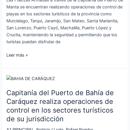
de
Manta se encuentran realizando operaciones de control de
playas
playas en los sectores turísticos de la provincia como
en
Murcielago, Tarqui, Jaramijo, San Mateo, Santa Marianita,
los
San Lorenzo, Puerto Cayó, Machalilla, Puerto López y
sectores
Crucita, manteniendo la seguridad y permitiendo que los
turísticos
turistas puedan disfrutar de
de
Manabí
Leer más »
Capitanía
del
Capitanía del Puerto de Bahía de
Puerto
de
Caráquez realiza operaciones de
Bahía
control en los sectores turísticos
de
de su jurisdicción
Caráquez
realiza
A1 PRINCIPAL
,
Noticia
/
Lcdo. Rafael Pombo