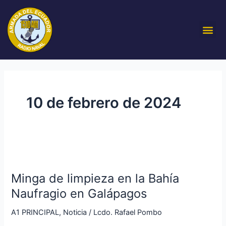
Ir
al
Me
contenido
10 de febrero de 2024
Minga
de
Minga de limpieza en la Bahía
limpieza
en
Naufragio en Galápagos
la
A1 PRINCIPAL
,
Noticia
/
Lcdo. Rafael Pombo
Bahía