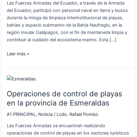
Naufragio
Las Fuerzas Armadas del Ecuador, a través de la Armada
en
del Ecuador, participó con personal naval en tierra y buzos
Galápagos
durante la minga de limpieza interinstitucional de playas,
bahías y espacio submarino de la Bahía Naufragio, en la
región insular Galápagos, con el fin de mantenerla limpia y
contribuir al cuidado del ecosistema marino. Esta […]
Leer más »
Operaciones
de
Operaciones de control de playas
control
de
en la provincia de Esmeraldas
playas
A1 PRINCIPAL
,
Noticia
/
Lcdo. Rafael Pombo
en
la
Las Fuerzas Armadas se encuentran realizando
provincia
operaciones de control de playas en los sectores turísticos
de