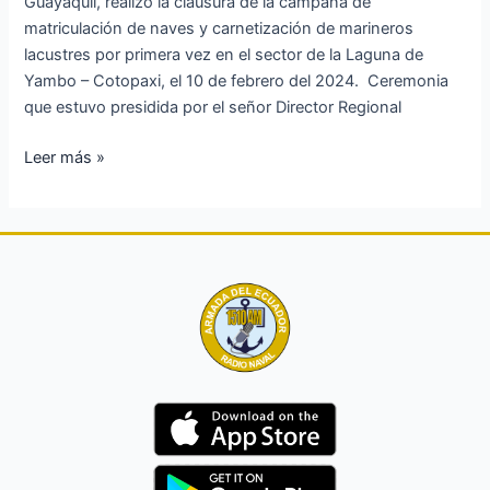
Guayaquil, realizó la clausura de la campaña de
de
matriculación de naves y carnetización de marineros
marineros
lacustres por primera vez en el sector de la Laguna de
lacustres
Yambo – Cotopaxi, el 10 de febrero del 2024. Ceremonia
en
que estuvo presidida por el señor Director Regional
la
Laguna
Leer más »
de
Yambo