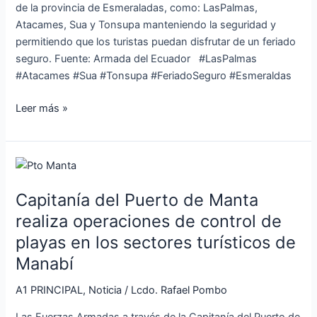
de la provincia de Esmeraladas, como: LasPalmas,
Esmeraldas
Atacames, Sua y Tonsupa manteniendo la seguridad y
permitiendo que los turistas puedan disfrutar de un feriado
seguro. Fuente: Armada del Ecuador #LasPalmas
#Atacames #Sua #Tonsupa #FeriadoSeguro #Esmeraldas
Leer más »
Capitanía
del
Capitanía del Puerto de Manta
Puerto
de
realiza operaciones de control de
Manta
playas en los sectores turísticos de
realiza
Manabí
operaciones
de
A1 PRINCIPAL
,
Noticia
/
Lcdo. Rafael Pombo
control
Las Fuerzas Armadas a través de la Capitanía del Puerto de