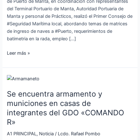
de Puerto de Manta, en coordinacion con representantes
del Terminal Portuario de Manta, Autoridad Portuaria de
Manta y personal de Prácticos, realizó el Primer Consejo de
#Seguridad Marítima local, abordando temas de matrices
de ingreso de naves a #Puerto, requerimientos de
batimetria en la rada, empleo […]
Leer más »
Se
encuentra
Se encuentra armamento y
armamento
y
municiones en casas de
municiones
integrantes del GDO «COMANDO
en
R»
casas
de
A1 PRINCIPAL
,
Noticia
/
Lcdo. Rafael Pombo
integrantes