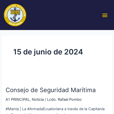
Ir
al
Me
contenido
15 de junio de 2024
Consejo
de
Consejo de Seguridad Marítima
Seguridad
Marítima
A1 PRINCIPAL
,
Noticia
/
Lcdo. Rafael Pombo
#Manta | La #ArmadaEcuatoriana a través de la Capitanía