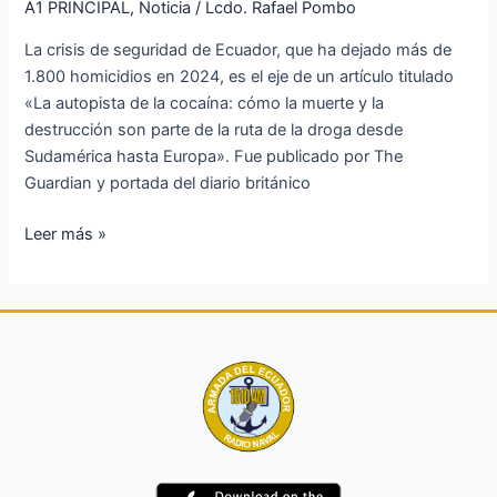
A1 PRINCIPAL
,
Noticia
/
Lcdo. Rafael Pombo
y
La crisis de seguridad de Ecuador, que ha dejado más de
la
1.800 homicidios en 2024, es el eje de un artículo titulado
destrucción
«La autopista de la cocaína: cómo la muerte y la
son
destrucción son parte de la ruta de la droga desde
parte
Sudamérica hasta Europa». Fue publicado por The
de
Guardian y portada del diario británico
la
ruta
Leer más »
de
la
droga
desde
Sudamérica
hasta
Europa»