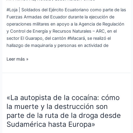
de
#Loja | Soldados del Ejército Ecuatoriano como parte de las
minería
Fuerzas Armadas del Ecuador durante la ejecución de
ilegal
operaciones militares en apoyo a la Agencia de Regulación
en
y Control de Energía y Recursos Naturales – ARC, en el
Macará
sector El Guarapo, del cantón #Macará, se realizó el
hallazgo de maquinaria y personas en actividad de
Leer más »
«La
autopista
«La autopista de la cocaína: cómo
de
la
la muerte y la destrucción son
cocaína:
parte de la ruta de la droga desde
cómo
Sudamérica hasta Europa»
la
muerte