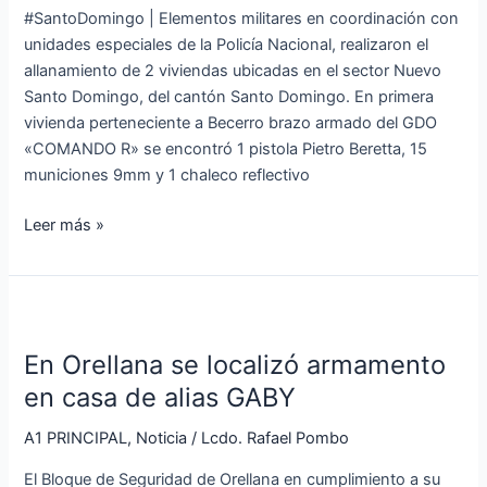
#SantoDomingo | Elementos militares en coordinación con
del
unidades especiales de la Policía Nacional, realizaron el
GDO
allanamiento de 2 viviendas ubicadas en el sector Nuevo
«COMANDO
Santo Domingo, del cantón Santo Domingo. En primera
R»
vivienda perteneciente a Becerro brazo armado del GDO
«COMANDO R» se encontró 1 pistola Pietro Beretta, 15
municiones 9mm y 1 chaleco reflectivo
Leer más »
En
Orellana
En Orellana se localizó armamento
se
localizó
en casa de alias GABY
armamento
A1 PRINCIPAL
,
Noticia
/
Lcdo. Rafael Pombo
en
casa
El Bloque de Seguridad de Orellana en cumplimiento a su