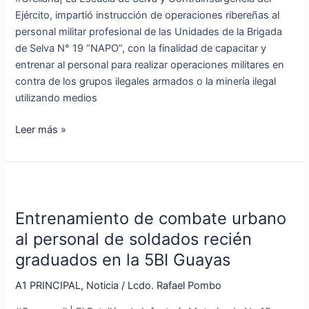
ribereñas
Ejército, impartió instrucción de operaciones ribereñas al
a
personal militar profesional de las Unidades de la Brigada
las
de Selva N° 19 “NAPO”, con la finalidad de capacitar y
unidades
entrenar al personal para realizar operaciones militares en
de
contra de los grupos ilegales armados o la minería ilegal
la
utilizando medios
19BS
Leer más »
Entrenamiento
de
Entrenamiento de combate urbano
combate
urbano
al personal de soldados recién
al
graduados en la 5BI Guayas
personal
de
A1 PRINCIPAL
,
Noticia
/
Lcdo. Rafael Pombo
soldados