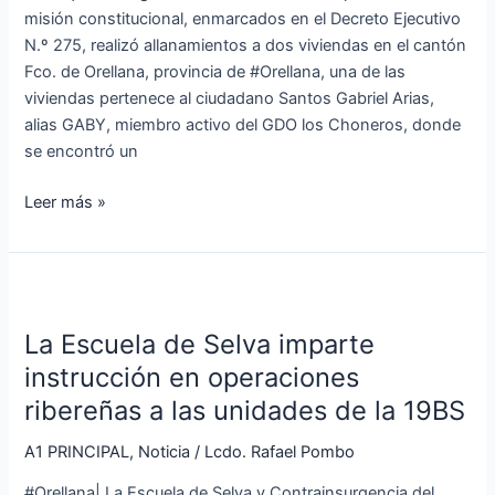
de
misión constitucional, enmarcados en el Decreto Ejecutivo
alias
N.º 275, realizó allanamientos a dos viviendas en el cantón
GABY
Fco. de Orellana, provincia de #Orellana, una de las
viviendas pertenece al ciudadano Santos Gabriel Arias,
alias GABY, miembro activo del GDO los Choneros, donde
se encontró un
Leer más »
La
Escuela
La Escuela de Selva imparte
de
Selva
instrucción en operaciones
imparte
ribereñas a las unidades de la 19BS
instrucción
en
A1 PRINCIPAL
,
Noticia
/
Lcdo. Rafael Pombo
operaciones
#Orellana| La Escuela de Selva y Contrainsurgencia del