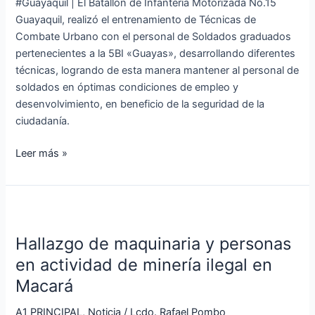
#Guayaquil | El Batallón de Infantería Motorizada No.15
recién
Guayaquil, realizó el entrenamiento de Técnicas de
graduados
Combate Urbano con el personal de Soldados graduados
en
pertenecientes a la 5BI «Guayas», desarrollando diferentes
la
técnicas, logrando de esta manera mantener al personal de
5BI
soldados en óptimas condiciones de empleo y
Guayas
desenvolvimiento, en beneficio de la seguridad de la
ciudadanía.
Leer más »
Hallazgo
de
Hallazgo de maquinaria y personas
maquinaria
y
en actividad de minería ilegal en
personas
Macará
en
actividad
A1 PRINCIPAL
,
Noticia
/
Lcdo. Rafael Pombo