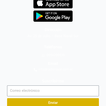
Dirección
Av. 25 de Julio – Base Naval Sur
Teléfonos
0994209939
Email
info@radionaval.com.ec
Suscribirme
Correo
electrónico
Enviar