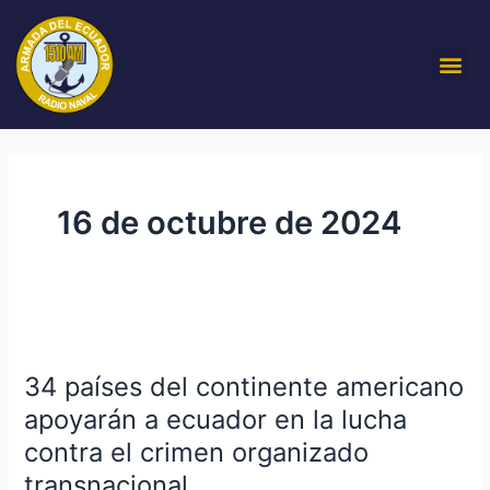
Ir
al
Me
contenido
16 de octubre de 2024
34
países
34 países del continente americano
del
continente
apoyarán a ecuador en la lucha
americano
contra el crimen organizado
apoyarán
transnacional