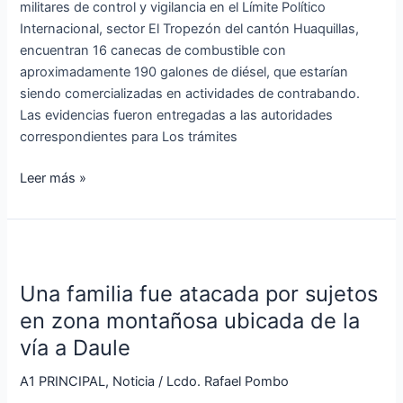
militares de control y vigilancia en el Límite Político
Internacional, sector El Tropezón del cantón Huaquillas,
encuentran 16 canecas de combustible con
aproximadamente 190 galones de diésel, que estarían
siendo comercializadas en actividades de contrabando.
Las evidencias fueron entregadas a las autoridades
correspondientes para Los trámites
Leer más »
Una
familia
Una familia fue atacada por sujetos
fue
atacada
en zona montañosa ubicada de la
por
vía a Daule
sujetos
en
A1 PRINCIPAL
,
Noticia
/
Lcdo. Rafael Pombo
zona