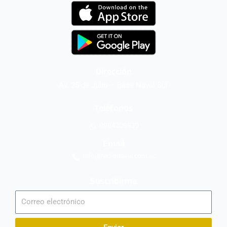
Dirección
Av. 25 de Julio – Base Naval Sur
Teléfonos
0994209939
Email
info@radionaval.com.ec
Suscribirme
Correo
electrónico