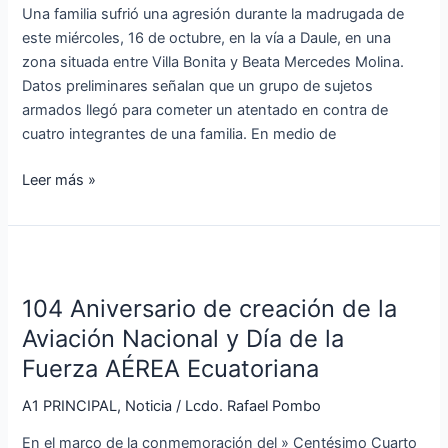
Una familia sufrió una agresión durante la madrugada de
montañosa
este miércoles, 16 de octubre, en la vía a Daule, en una
ubicada
zona situada entre Villa Bonita y Beata Mercedes Molina.
de
Datos preliminares señalan que un grupo de sujetos
la
armados llegó para cometer un atentado en contra de
vía
cuatro integrantes de una familia. En medio de
a
Daule
Leer más »
104
Aniversario
104 Aniversario de creación de la
de
creación
Aviación Nacional y Día de la
de
Fuerza AÉREA Ecuatoriana
la
Aviación
A1 PRINCIPAL
,
Noticia
/
Lcdo. Rafael Pombo
Nacional
En el marco de la conmemoración del » Centésimo Cuarto