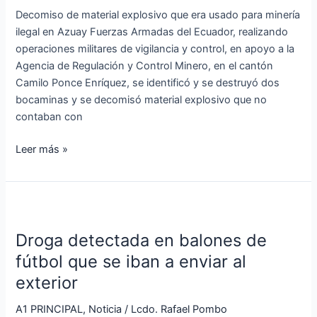
para
Decomiso de material explosivo que era usado para minería
minería
ilegal en Azuay Fuerzas Armadas del Ecuador, realizando
ilegal
operaciones militares de vigilancia y control, en apoyo a la
en
Agencia de Regulación y Control Minero, en el cantón
Azuay
Camilo Ponce Enríquez, se identificó y se destruyó dos
bocaminas y se decomisó material explosivo que no
contaban con
Leer más »
Droga
detectada
Droga detectada en balones de
en
balones
fútbol que se iban a enviar al
de
exterior
fútbol
que
A1 PRINCIPAL
,
Noticia
/
Lcdo. Rafael Pombo