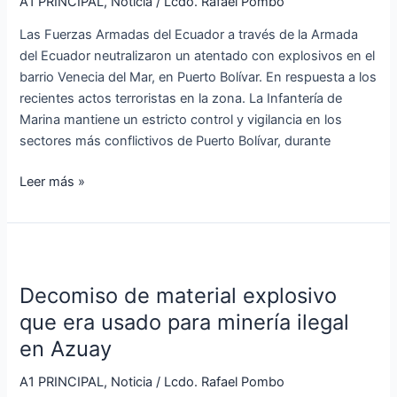
A1 PRINCIPAL
,
Noticia
/
Lcdo. Rafael Pombo
explosivos
Las Fuerzas Armadas del Ecuador a través de la Armada
en
del Ecuador neutralizaron un atentado con explosivos en el
un
barrio Venecia del Mar, en Puerto Bolívar. En respuesta a los
barrio
recientes actos terroristas en la zona. La Infantería de
de
Marina mantiene un estricto control y vigilancia en los
Puerto
sectores más conflictivos de Puerto Bolívar, durante
Bolívar
Leer más »
Decomiso
de
Decomiso de material explosivo
material
explosivo
que era usado para minería ilegal
que
en Azuay
era
usado
A1 PRINCIPAL
,
Noticia
/
Lcdo. Rafael Pombo