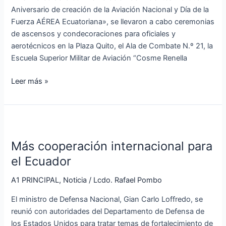
y
Aniversario de creación de la Aviación Nacional y Día de la
Día
Fuerza AÉREA Ecuatoriana», se llevaron a cabo ceremonias
de
de ascensos y condecoraciones para oficiales y
la
aerotécnicos en la Plaza Quito, el Ala de Combate N.º 21, la
Fuerza
Escuela Superior Militar de Aviación “Cosme Renella
AÉREA
Ecuatoriana
Leer más »
Más
cooperación
Más cooperación internacional para
internacional
para
el Ecuador
el
A1 PRINCIPAL
,
Noticia
/
Lcdo. Rafael Pombo
Ecuador
El ministro de Defensa Nacional, Gian Carlo Loffredo, se
reunió con autoridades del Departamento de Defensa de
los Estados Unidos para tratar temas de fortalecimiento de