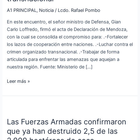
a
ecuador
A1 PRINCIPAL
,
Noticia
/
Lcdo. Rafael Pombo
en
En este encuentro, el señor ministro de Defensa, Gian
la
Carlo Loffredo, firmó el acta de Declaración de Mendoza,
lucha
con la cual se consolida el compromiso para: .-Fortalecer
contra
los lazos de cooperación entre naciones. .-Luchar contra el
el
crimen organizado transnacional. .-Trabajar de forma
crimen
articulada para enfrentar las amenazas que aquejan a
organizado
nuestra región. Fuente: Ministerio de […]
transnacional
Leer más »
Las
Fuerzas
Las Fuerzas Armadas confirmaron
Armadas
confirmaron
que ya han destruido 2,5 de las
que