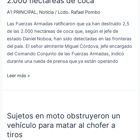
2.000 hectáreas de coca
ya
han
A1 PRINCIPAL
,
Noticia
/
Lcdo. Rafael Pombo
destruido
Las Fuerzas Armadas ratificaron que ya han destruido 2,5
2,5
de las 2.000 hectáreas de coca que, según el jefe de
de
estado Daniel Noboa, han sido detectadas en las fronteras
las
del país. El señor almirante Miguel Córdova, jefe encargado
2.000
del Comando Conjunto de las Fuerzas Armadas, indicó
hectáreas
durante una rueda de prensa que ya están operando
de
coca
Leer más »
Sujetos
en
Sujetos en moto obstruyeron un
moto
obstruyeron
vehículo para matar al chofer a
un
tiros
vehículo