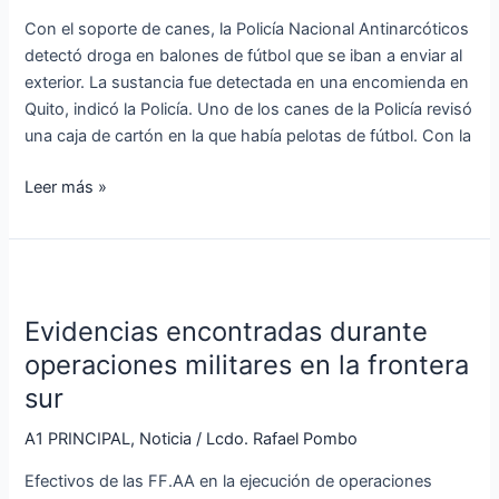
se
Con el soporte de canes, la Policía Nacional Antinarcóticos
iban
detectó droga en balones de fútbol que se iban a enviar al
a
exterior. La sustancia fue detectada en una encomienda en
enviar
Quito, indicó la Policía. Uno de los canes de la Policía revisó
al
una caja de cartón en la que había pelotas de fútbol. Con la
exterior
Leer más »
Evidencias
encontradas
Evidencias encontradas durante
durante
operaciones
operaciones militares en la frontera
militares
sur
en
la
A1 PRINCIPAL
,
Noticia
/
Lcdo. Rafael Pombo
frontera
Efectivos de las FF.AA en la ejecución de operaciones
sur