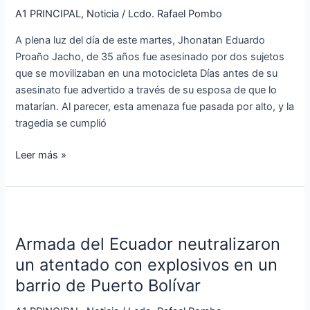
para
A1 PRINCIPAL
,
Noticia
/
Lcdo. Rafael Pombo
matar
A plena luz del día de este martes, Jhonatan Eduardo
al
Proaño Jacho, de 35 años fue asesinado por dos sujetos
chofer
que se movilizaban en una motocicleta Días antes de su
a
asesinato fue advertido a través de su esposa de que lo
tiros
matarían. Al parecer, esta amenaza fue pasada por alto, y la
tragedia se cumplió
Leer más »
Armada
del
Armada del Ecuador neutralizaron
Ecuador
neutralizaron
un atentado con explosivos en un
un
barrio de Puerto Bolívar
atentado
con