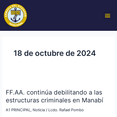
Ir
al
Me
contenido
18 de octubre de 2024
FF.AA.
continúa
FF.AA. continúa debilitando a las
debilitando
a
estructuras criminales en Manabí
las
A1 PRINCIPAL
,
Noticia
/
Lcdo. Rafael Pombo
estructuras