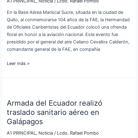
A1 PRINCIPAL
,
Noticia
/
Lcdo. Rafael Pombo
a
En la Base Aérea Mariscal Sucre, situada en la ciudad de
los
Quito, al conmemorarse 104 años de la FAE, la Hermandad
104
de Oficiales Canberristas del Ecuador colocó una ofrenda
años
floral en honor a la aviación nacional. Este evento fue
de
presidido por el general del aire Celiano Cevallos Calderón,
la
comandante general de la FAE, en compañía
aviación
nacional
Leer más »
Armada
del
Armada del Ecuador realizó
Ecuador
realizó
traslado sanitario aéreo en
traslado
Galápagos
sanitario
aéreo
A1 PRINCIPAL
,
Noticia
/
Lcdo. Rafael Pombo