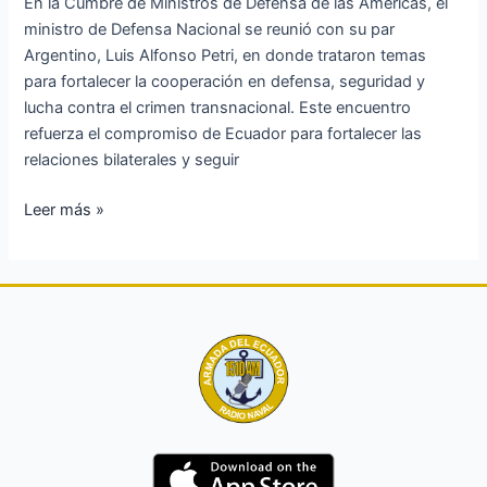
En la Cumbre de Ministros de Defensa de las Américas, el
seguridad
ministro de Defensa Nacional se reunió con su par
y
Argentino, Luis Alfonso Petri, en donde trataron temas
defensa
para fortalecer la cooperación en defensa, seguridad y
entre
lucha contra el crimen transnacional. Este encuentro
ambas
refuerza el compromiso de Ecuador para fortalecer las
naciones
relaciones bilaterales y seguir
Leer más »