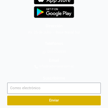
Dirección
Av. 25 de Julio – Base Naval Sur
Teléfonos
0994209939
Email
info@radionaval.com.ec
Suscribirme
Correo
electrónico
Enviar