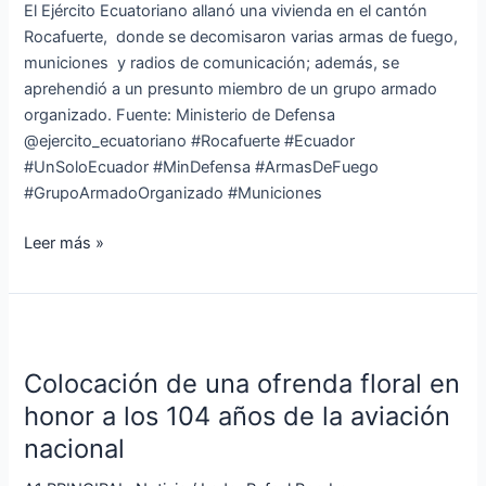
criminales
El Ejército Ecuatoriano allanó una vivienda en el cantón
en
Rocafuerte, donde se decomisaron varias armas de fuego,
Manabí
municiones y radios de comunicación; además, se
aprehendió a un presunto miembro de un grupo armado
organizado. Fuente: Ministerio de Defensa
@ejercito_ecuatoriano #Rocafuerte #Ecuador
#UnSoloEcuador #MinDefensa #ArmasDeFuego
#GrupoArmadoOrganizado #Municiones
Leer más »
Colocación
de
Colocación de una ofrenda floral en
una
ofrenda
honor a los 104 años de la aviación
floral
nacional
en
honor