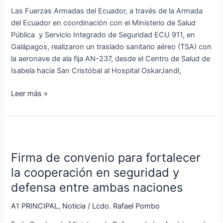
en
Las Fuerzas Armadas del Ecuador, a través de la Armada
Galápagos
del Ecuador en coordinación con el Ministerio de Salud
Pública y Servicio Integrado de Seguridad ECU 911, en
Galápagos, realizaron un traslado sanitario aéreo (TSA) con
la aeronave de ala fija AN-237, desde el Centro de Salud de
Isabela hacia San Cristóbal al Hospital OskarJandl,
Leer más »
Firma
de
Firma de convenio para fortalecer
convenio
para
la cooperación en seguridad y
fortalecer
defensa entre ambas naciones
la
cooperación
A1 PRINCIPAL
,
Noticia
/
Lcdo. Rafael Pombo
en