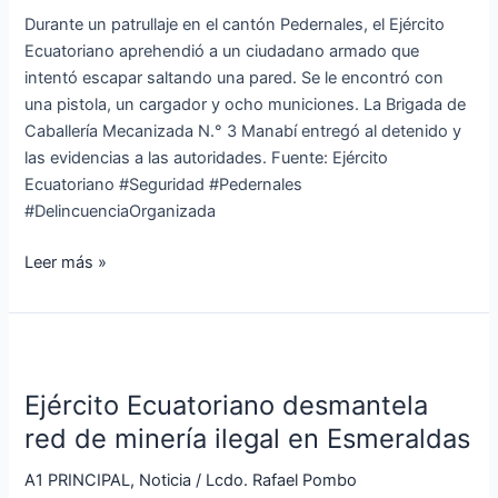
en
Durante un patrullaje en el cantón Pedernales, el Ejército
Pedernales
Ecuatoriano aprehendió a un ciudadano armado que
intentó escapar saltando una pared. Se le encontró con
una pistola, un cargador y ocho municiones. La Brigada de
Caballería Mecanizada N.° 3 Manabí entregó al detenido y
las evidencias a las autoridades. Fuente: Ejército
Ecuatoriano #Seguridad #Pedernales
#DelincuenciaOrganizada
Leer más »
Ejército
Ecuatoriano
Ejército Ecuatoriano desmantela
desmantela
red
red de minería ilegal en Esmeraldas
de
A1 PRINCIPAL
,
Noticia
/
Lcdo. Rafael Pombo
minería