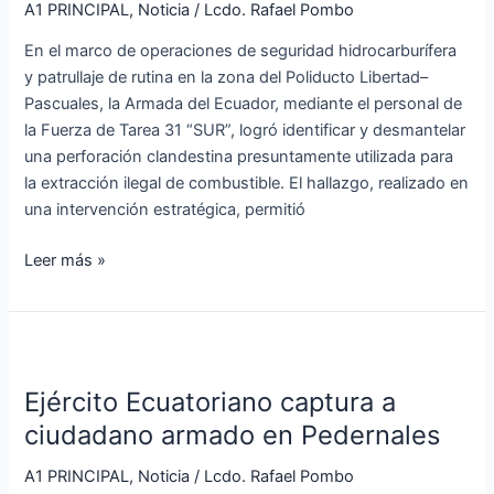
ilegal
A1 PRINCIPAL
,
Noticia
/
Lcdo. Rafael Pombo
en
En el marco de operaciones de seguridad hidrocarburífera
Poliducto
y patrullaje de rutina en la zona del Poliducto Libertad–
Libertad–
Pascuales, la Armada del Ecuador, mediante el personal de
Pascuales
la Fuerza de Tarea 31 “SUR”, logró identificar y desmantelar
una perforación clandestina presuntamente utilizada para
la extracción ilegal de combustible. El hallazgo, realizado en
una intervención estratégica, permitió
Leer más »
Ejército
Ecuatoriano
Ejército Ecuatoriano captura a
captura
a
ciudadano armado en Pedernales
ciudadano
A1 PRINCIPAL
,
Noticia
/
Lcdo. Rafael Pombo
armado