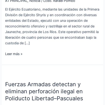
operación
A1 PRINCIPAL
,
Noticia
/
Lcdo. Rafael Pombo
militar
El Ejército Ecuatoriano, mediante las unidades de la Primera
en
División de Ejército Shyris y en coordinación con diversas
la
entidades del Estado, ejecutó con una operación de
provincia
reconocimiento ofensivo y rastrillaje en el sector rural de
de
Jauneche, provincia de Los Ríos. Este operativo permitió la
Los
liberación de cuatro personas que se encontraban bajo la
Ríos
custodia de […]
Leer más »
Fuerzas
Armadas
Fuerzas Armadas detectan y
detectan
y
eliminan perforación ilegal en
eliminan
Poliducto Libertad–Pascuales
perforación