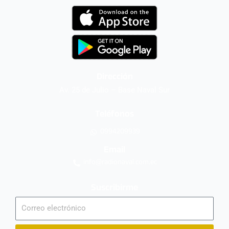
Dirección
Av. 25 de Julio – Base Naval Sur
Teléfonos
0994209939
Email
info@radionaval.com.ec
Suscribirme
Correo
electrónico