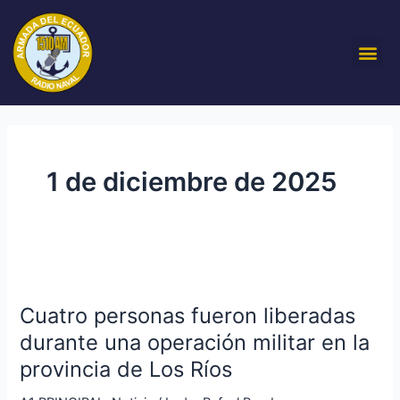
Ir
al
Me
contenido
1 de diciembre de 2025
Cuatro
personas
Cuatro personas fueron liberadas
fueron
liberadas
durante una operación militar en la
durante
provincia de Los Ríos
una