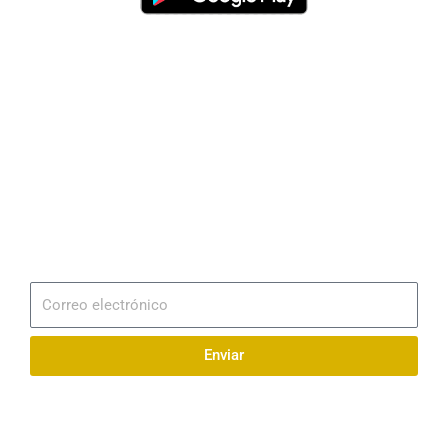
Dirección
Av. 25 de Julio – Base Naval Sur
Teléfonos
0994209939
Email
info@radionaval.com.ec
Suscribirme
Correo
electrónico
Enviar
Síguenos en redes