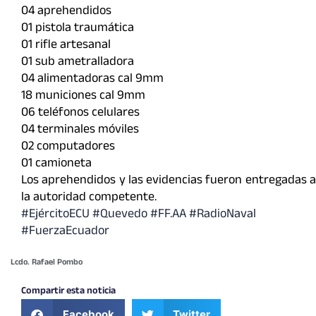
04 aprehendidos
01 pistola traumática
01 rifle artesanal
01 sub ametralladora
04 alimentadoras cal 9mm
18 municiones cal 9mm
06 teléfonos celulares
04 terminales móviles
02 computadores
01 camioneta
Los aprehendidos y las evidencias fueron entregadas a
la autoridad competente.
#EjércitoECU #Quevedo #FF.AA #RadioNaval
#FuerzaEcuador
Lcdo. Rafael Pombo
Compartir esta noticia
Facebook
Twitter