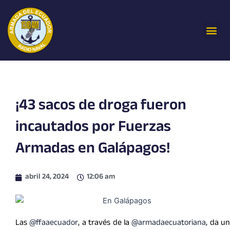
Ir
al
Me
contenido
¡43 sacos de droga fueron
incautados por Fuerzas
Armadas en Galápagos!
abril 24, 2024
12:06 am
Las
@ffaaecuador
, a través de la
@armadaecuatoriana
, da un