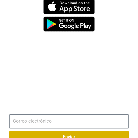
Dirección
Av. 25 de Julio – Base Naval Sur
Teléfonos
0994209939
Email
info@radionaval.com.ec
Suscribirme
Correo
electrónico
Enviar