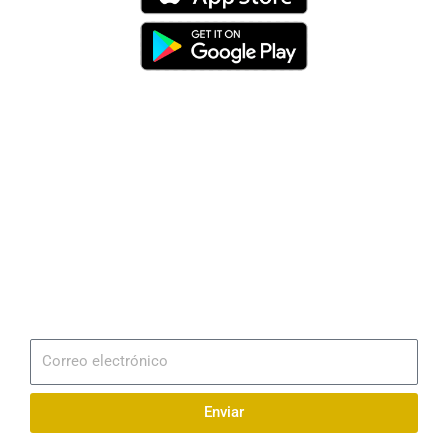
Dirección
Av. 25 de Julio – Base Naval Sur
Teléfonos
0994209939
Email
info@radionaval.com.ec
Suscribirme
Correo
electrónico
Enviar