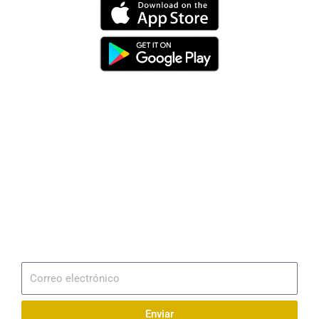
Dirección
Av. 25 de Julio – Base Naval Sur
Teléfonos
0994209939
Email
info@radionaval.com.ec
Suscribirme
Correo
electrónico
Enviar