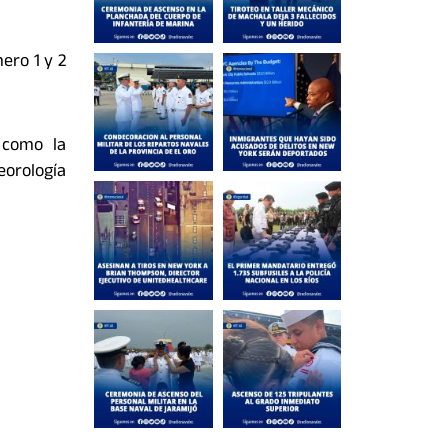
ero 1 y 2
 como la
eorología