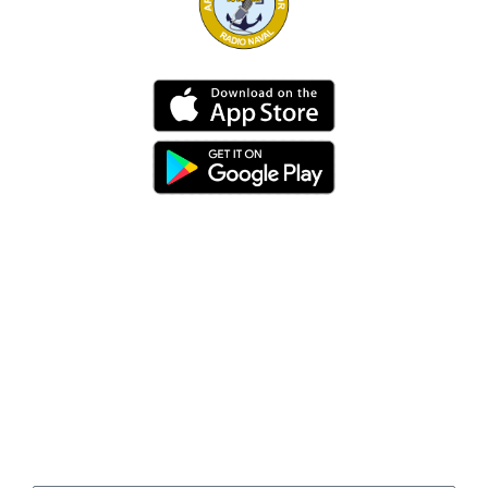
Dirección
Av. 25 de Julio – Base Naval Sur
Teléfonos
0994209939
Email
info@radionaval.com.ec
Suscribirme