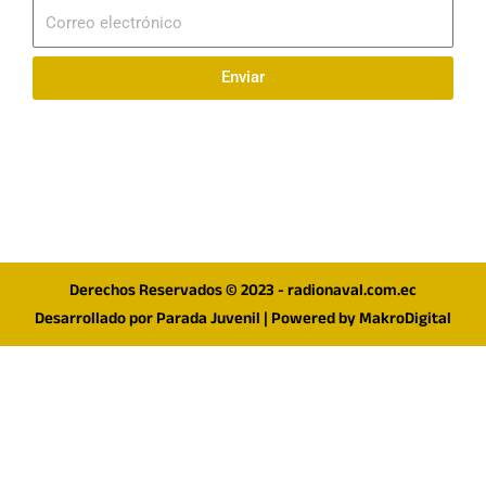
Correo
electrónico
Enviar
Síguenos en redes
F
I
T
a
n
w
c
s
i
e
t
t
Derechos Reservados © 2023 - radionaval.com.ec
b
a
t
Desarrollado por
Parada Juvenil
| Powered by
MakroDigital
o
g
e
o
r
r
k
a
m