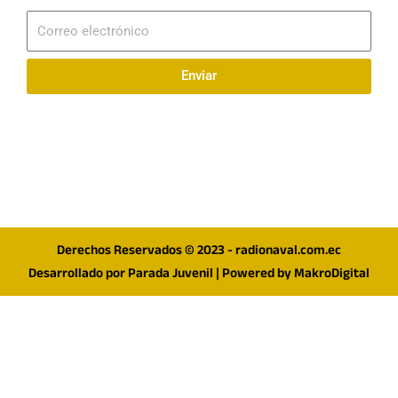
Correo
electrónico
Enviar
Síguenos en redes
F
I
T
a
n
w
c
s
i
e
t
t
Derechos Reservados © 2023 - radionaval.com.ec
b
a
t
Desarrollado por
Parada Juvenil
| Powered by
MakroDigital
o
g
e
o
r
r
k
a
m