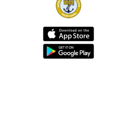
Dirección
Av. 25 de Julio – Base Naval Sur
Teléfonos
0994209939
Email
info@radionaval.com.ec
Suscribirme