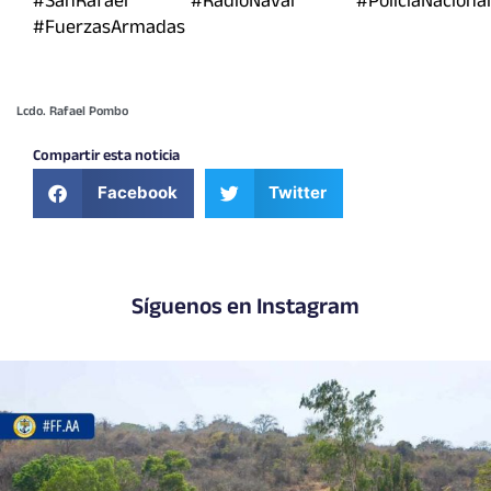
#SanRafael #RadioNaval #PoliciaNacional
#FuerzasArmadas
Lcdo. Rafael Pombo
Compartir esta noticia
Facebook
Twitter
Síguenos en Instagram