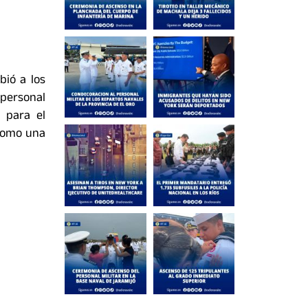
ecibió a los
 personal
s para el
 como una