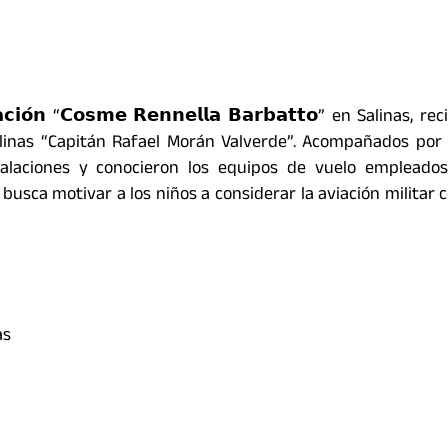
𝗶𝗮𝗰𝗶𝗼́𝗻 “𝗖𝗼𝘀𝗺𝗲 𝗥𝗲𝗻𝗻𝗲𝗹𝗹𝗮 𝗕𝗮𝗿𝗯𝗮𝘁𝘁𝗼” en Salinas, r
alinas “Capitán Rafael Morán Valverde”. Acompañados por
nstalaciones y conocieron los equipos de vuelo empleado
busca motivar a los niños a considerar la aviación militar
as