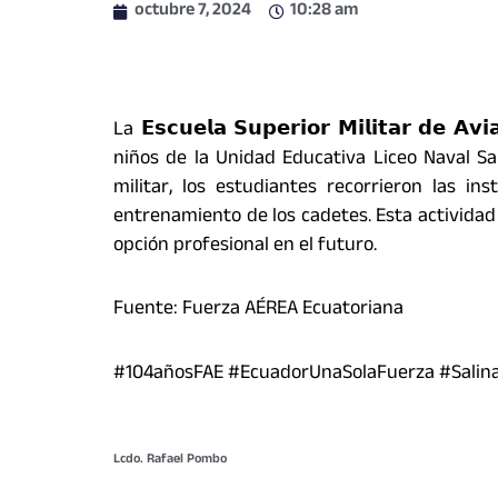
octubre 7, 2024
10:28 am
La 𝗘𝘀𝗰𝘂𝗲𝗹𝗮 𝗦𝘂𝗽𝗲𝗿𝗶𝗼𝗿 𝗠𝗶𝗹𝗶𝘁𝗮𝗿 𝗱𝗲 𝗔
niños de la Unidad Educativa Liceo Naval S
militar, los estudiantes recorrieron las i
entrenamiento de los cadetes. Esta actividad 
opción profesional en el futuro.
Fuente: Fuerza AÉREA Ecuatoriana
#104añosFAE #EcuadorUnaSolaFuerza #Salin
Lcdo. Rafael Pombo