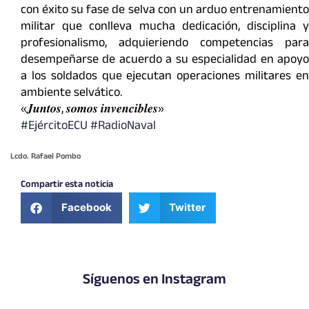
con éxito su fase de selva con un arduo entrenamiento
militar que conlleva mucha dedicación, disciplina y
profesionalismo, adquieriendo competencias para
desempeñarse de acuerdo a su especialidad en apoyo
a los soldados que ejecutan operaciones militares en
ambiente selvático.
«𝑱𝒖𝒏𝒕𝒐𝒔, 𝒔𝒐𝒎𝒐𝒔 𝒊𝒏𝒗𝒆𝒏𝒄𝒊𝒃𝒍𝒆𝒔»
#EjércitoECU #RadioNaval
Lcdo. Rafael Pombo
Compartir esta noticia
Facebook
Twitter
Síguenos en Instagram