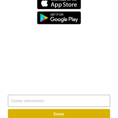
Dirección
Av. 25 de Julio – Base Naval Sur
Teléfonos
0994209939
Email
info@radionaval.com.ec
Suscribirme
Correo
electrónico
Enviar