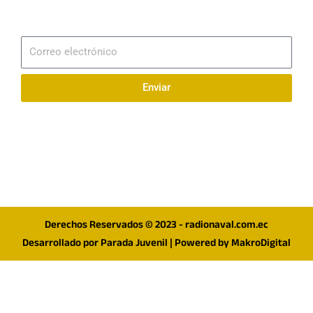
Suscribirme
Correo
electrónico
Enviar
Síguenos en redes
F
I
T
a
n
w
c
s
i
e
t
t
Derechos Reservados © 2023 - radionaval.com.ec
b
a
t
Desarrollado por
Parada Juvenil
| Powered by
MakroDigital
o
g
e
o
r
r
k
a
m