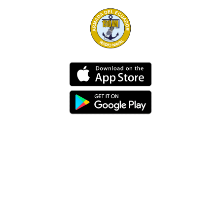
Dirección
Av. 25 de Julio – Base Naval Sur
Teléfonos
0994209939
Email
info@radionaval.com.ec