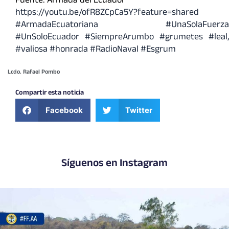
Fuente: Armada del Ecuador
https://youtu.be/ofR8ZCpCa5Y?feature=shared
#ArmadaEcuatoriana
#UnaSolaFuerza
#UnSoloEcuador
#SiempreArumbo
#grumetes
#leal
,
#valiosa
#honrada #RadioNaval #
Esgrum
Lcdo. Rafael Pombo
Compartir esta noticia
Facebook
Twitter
Síguenos en Instagram