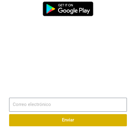
Dirección
Av. 25 de Julio – Base Naval Sur
Teléfonos
0994209939
Email
info@radionaval.com.ec
Suscribirme
Correo
electrónico
Enviar