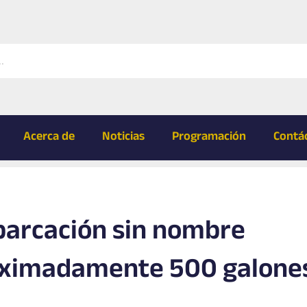
Acerca de
Noticias
Programación
Contá
arcación sin nombre
oximadamente 500 galone