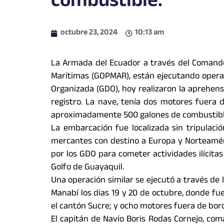
combustible.
octubre 23, 2024
10:13 am
La Armada del Ecuador a través del Comando
Marítimas (GOPMAR), están ejecutando operac
Organizada (GDO), hoy realizaron la aprehen
registro. La nave, tenía dos motores fuera
aproximadamente 500 galones de combustibl
La embarcación fue localizada sin tripulaci
mercantes con destino a Europa y Norteaméri
por los GDO para cometer actividades ilícit
Golfo de Guayaquil.
Una operación similar se ejecutó a través de
Manabí los días 19 y 20 de octubre, donde fu
el cantón Sucre; y ocho motores fuera de borda
El capitán de Navío Boris Rodas Cornejo, co