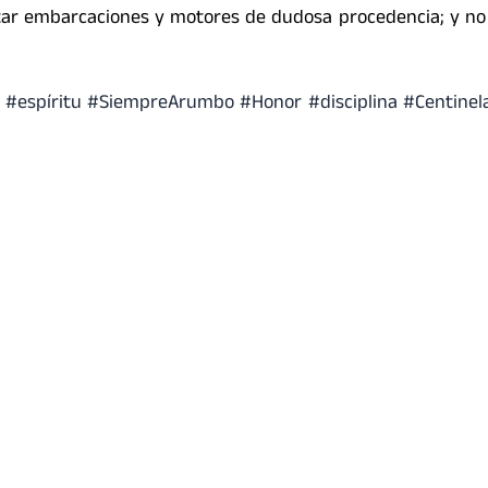
ctar embarcaciones y motores de dudosa procedencia; y no
#espíritu
#SiempreArumbo
#Honor
#disciplina
#Centinel