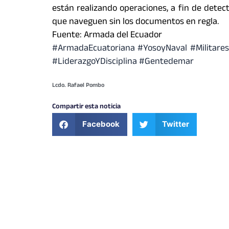
están realizando operaciones, a fin de dete
que naveguen sin los documentos en regla.
Fuente: Armada del Ecuador
#ArmadaEcuatoriana
#YosoyNaval
#Militares
#LiderazgoYDisciplina
#Gentedemar
Lcdo. Rafael Pombo
Compartir esta noticia
Facebook
Twitter