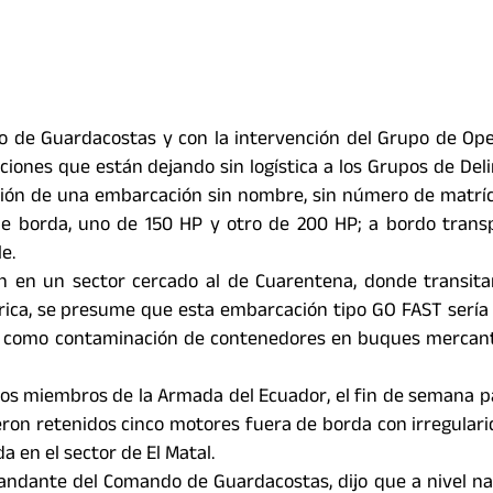
 de Guardacostas y con la intervención del Grupo de Op
iones que están dejando sin logística a los Grupos de Del
sión de una embarcación sin nombre, sin número de matríc
 de borda, uno de 150 HP y otro de 200 HP; a bordo tran
e.
ón en un sector cercado al de Cuarentena, donde transit
ca, se presume que esta embarcación tipo GO FAST sería 
as como contaminación de contenedores en buques mercant
 los miembros de la Armada del Ecuador, el fin de semana 
eron retenidos cinco motores fuera de borda con irregular
 en el sector de El Matal.
mandante del Comando de Guardacostas, dijo que a nivel na