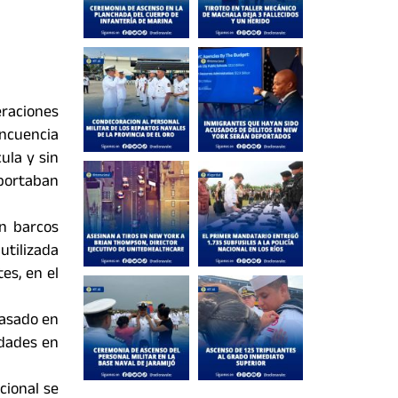
eraciones
incuencia
ula y sin
sportaban
an barcos
utilizada
es, en el
pasado en
idades en
cional se