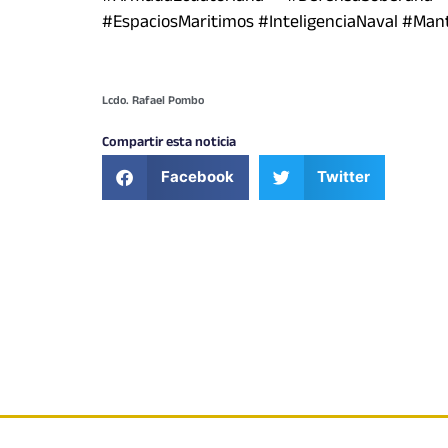
#EspaciosMaritimos #InteligenciaNaval #Man
Lcdo. Rafael Pombo
Compartir esta noticia
Facebook
Twitter