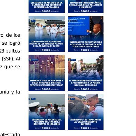
ol de los
 se logró
23 bultos
(SSF). Al
z que se
nía y la
lEstado