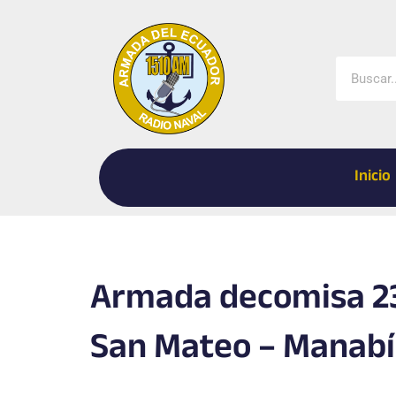
Ir
al
contenido
Buscar
Inicio
Armada decomisa 23
San Mateo – Manabí