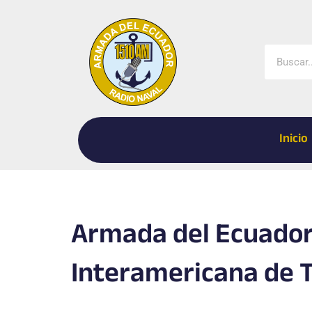
Ir
al
contenido
Buscar
Inicio
Armada del Ecuado
Interamericana de 