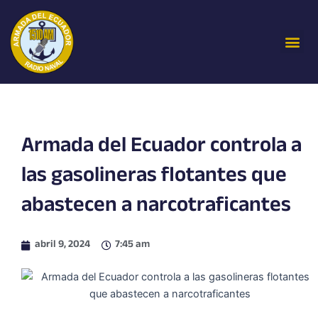
Ir
al
Me
contenido
Armada del Ecuador controla a
las gasolineras flotantes que
abastecen a narcotraficantes
abril 9, 2024
7:45 am