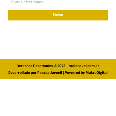
electrónico
Enviar
Síguenos en redes
F
I
T
a
n
w
c
s
i
e
t
t
Derechos Reservados © 2023 - radionaval.com.ec
b
a
t
Desarrollado por
Parada Juvenil
| Powered by
MakroDigital
o
g
e
o
r
r
k
a
m