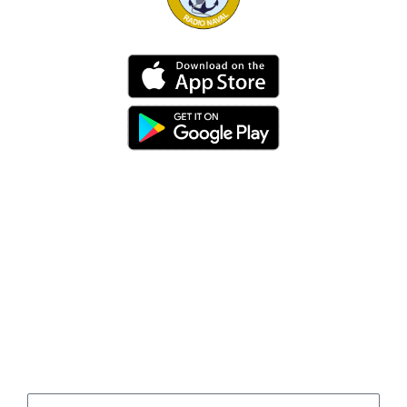
Dirección
Av. 25 de Julio – Base Naval Sur
Teléfonos
0994209939
Email
info@radionaval.com.ec
Suscribirme
Correo