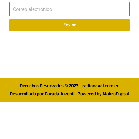
Correo
electrónico
Enviar
Síguenos en redes
F
I
T
a
n
w
c
s
i
e
t
t
Derechos Reservados © 2023 - radionaval.com.ec
b
a
t
Desarrollado por
Parada Juvenil
| Powered by
MakroDigital
o
g
e
o
r
r
k
a
m