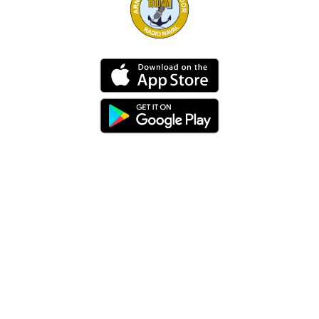
Dirección
Av. 25 de Julio – Base Naval Sur
Teléfonos
0994209939
Email
info@radionaval.com.ec
Suscribirme