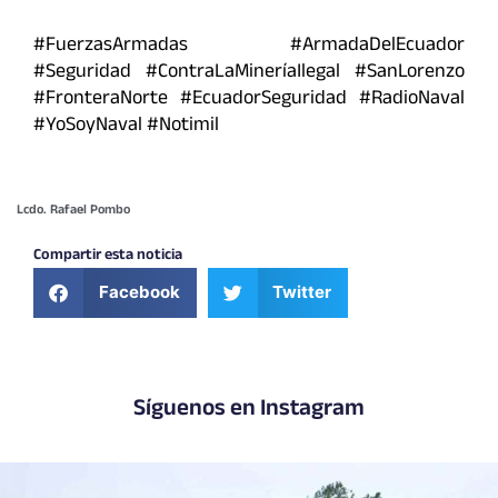
#FuerzasArmadas #ArmadaDelEcuador
#Seguridad #ContraLaMineríaIlegal #SanLorenzo
#FronteraNorte #EcuadorSeguridad #RadioNaval
#YoSoyNaval #Notimil
Lcdo. Rafael Pombo
Compartir esta noticia
Facebook
Twitter
Síguenos en Instagram