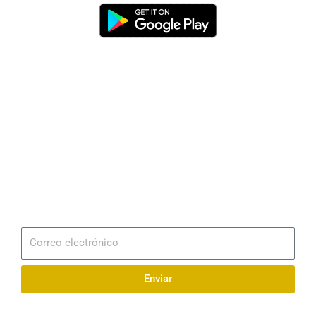
Dirección
Av. 25 de Julio – Base Naval Sur
Teléfonos
0994209939
Email
info@radionaval.com.ec
Suscribirme
Correo
electrónico
Enviar