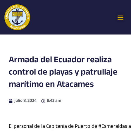
Ir
al
Me
contenido
Armada del Ecuador realiza
control de playas y patrullaje
marítimo en Atacames
julio 8, 2024
8:42 am
El personal de la Capitanía de Puerto de #Esmeraldas a