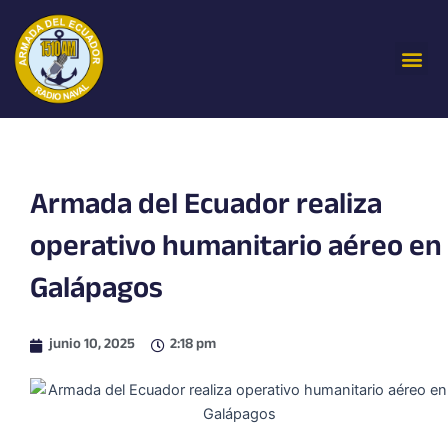
Ir
al
Me
contenido
Armada del Ecuador realiza
operativo humanitario aéreo en
Galápagos
junio 10, 2025
2:18 pm