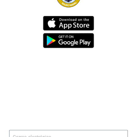
Dirección
Av. 25 de Julio – Base Naval Sur
Teléfonos
0994209939
Email
info@radionaval.com.ec
Suscribirme
Correo