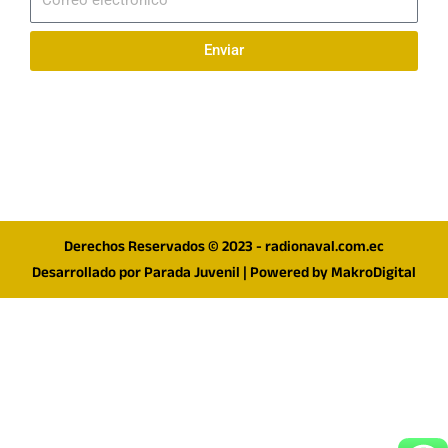
electrónico
Enviar
Síguenos en redes
F
I
T
a
n
w
c
s
i
e
t
t
Derechos Reservados © 2023 - radionaval.com.ec
b
a
t
Desarrollado por
Parada Juvenil
| Powered by
MakroDigital
o
g
e
o
r
r
k
a
m