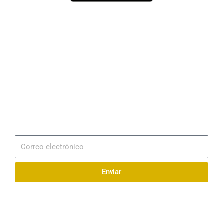
Dirección
Av. 25 de Julio – Base Naval Sur
Teléfonos
0994209939
Email
info@radionaval.com.ec
Suscribirme
Correo
electrónico
Enviar
Síguenos en redes