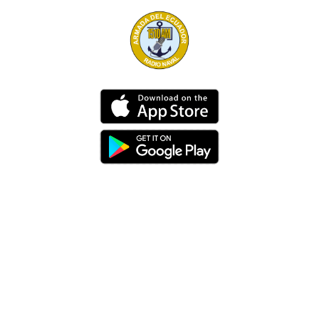
Dirección
Av. 25 de Julio – Base Naval Sur
Teléfonos
0994209939
Email
info@radionaval.com.ec