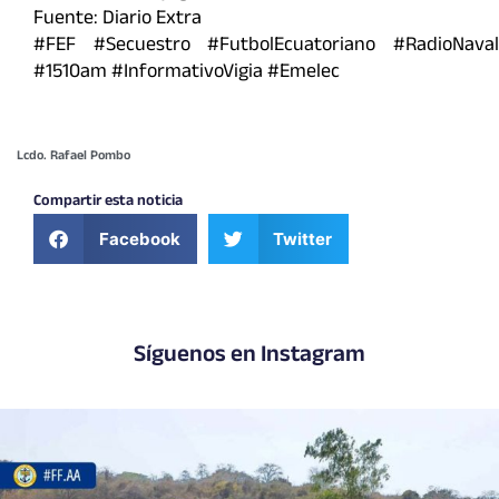
Fuente: Diario Extra
#FEF #Secuestro #FutbolEcuatoriano #RadioNaval
#1510am #InformativoVigia #Emelec
Lcdo. Rafael Pombo
Compartir esta noticia
Facebook
Twitter
Síguenos en Instagram