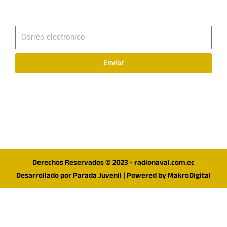
Suscribirme
Correo
electrónico
Enviar
Síguenos en redes
F
I
T
a
n
w
c
s
i
e
t
t
Derechos Reservados © 2023 - radionaval.com.ec
b
a
t
Desarrollado por
Parada Juvenil
| Powered by
MakroDigital
o
g
e
o
r
r
k
a
m