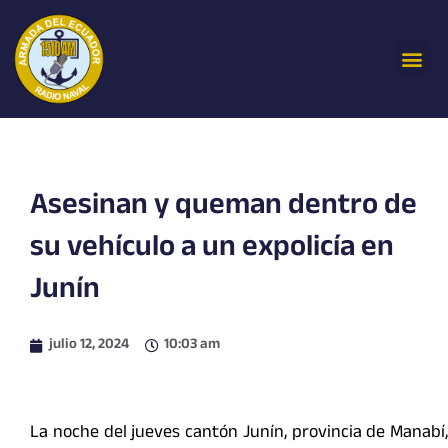
Ir
al
Me
contenido
Asesinan y queman dentro de
su vehículo a un expolicía en
Junín
julio 12, 2024
10:03 am
La noche del jueves cantón Junín, provincia de Manabí,