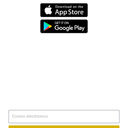
Dirección
Av. 25 de Julio – Base Naval Sur
Teléfonos
0994209939
Email
info@radionaval.com.ec
Suscribirme
Correo
electrónico