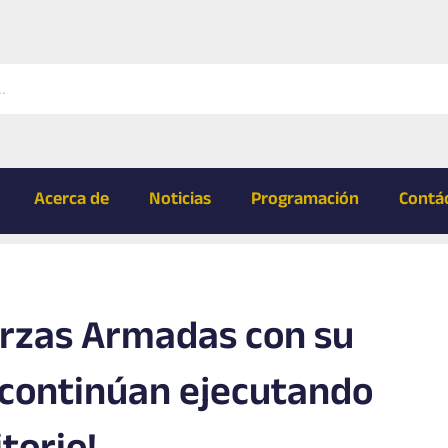
Acerca de
Noticias
Programación
Contá
erzas Armadas con su
 continúan ejecutando