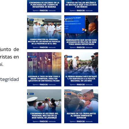
junto de
ristas en
í
.
egridad