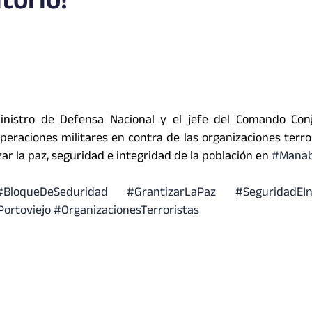
torio!
ministro de Defensa Nacional y el jefe del Comando Con
eraciones militares en contra de las organizaciones terro
zar la paz, seguridad e integridad de la población en
#Manab
BloqueDeSeduridad #GrantizarLaPaz #SeguridadEInt
rtoviejo #OrganizacionesTerroristas