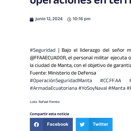
operaciones en terri
junio 12, 2024
10:16 pm
#Seguridad
| Bajo el liderazgo del señor 
@FFAAECUADOR, el personal militar ejecuta op
la ciudad de Manta, con el objetivo de garanti
Fuente: Ministerio de Defensa
#OperaciónSeguridadManta #CC.FF.AA #
#ArmadaEcuatoriana #YoSoyNaval #Manta #Po
Lcdo. Rafael Pombo
Compartir esta noticia
Facebook
Twitter