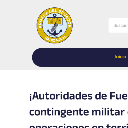
Ir
al
contenido
Buscar
Inicio
¡Autoridades de Fu
contingente militar