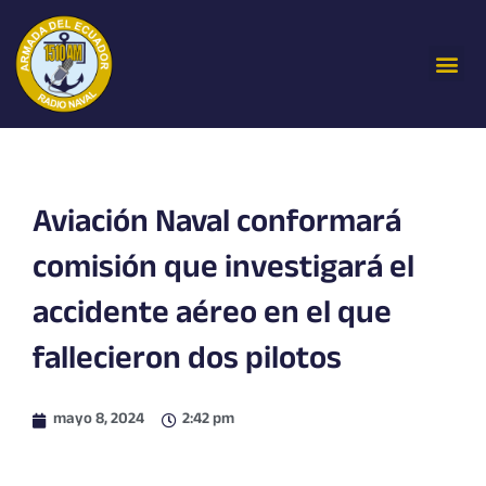
Ir
al
Me
contenido
Aviación Naval conformará
comisión que investigará el
accidente aéreo en el que
fallecieron dos pilotos
mayo 8, 2024
2:42 pm