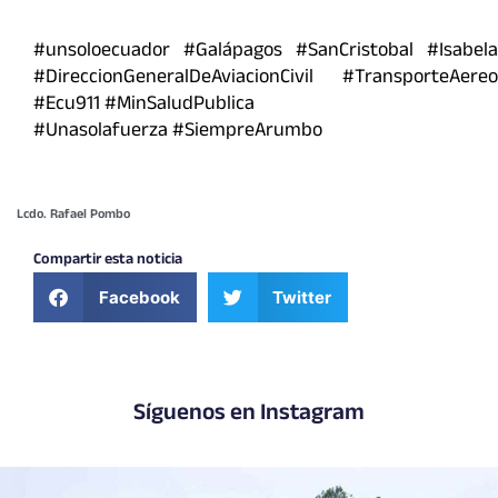
#unsoloecuador #Galápagos #SanCristobal #Isabela
#DireccionGeneralDeAviacionCivil #TransporteAereo
#Ecu911 #MinSaludPublica
#Unasolafuerza #SiempreArumbo
Lcdo. Rafael Pombo
Compartir esta noticia
Facebook
Twitter
Síguenos en Instagram