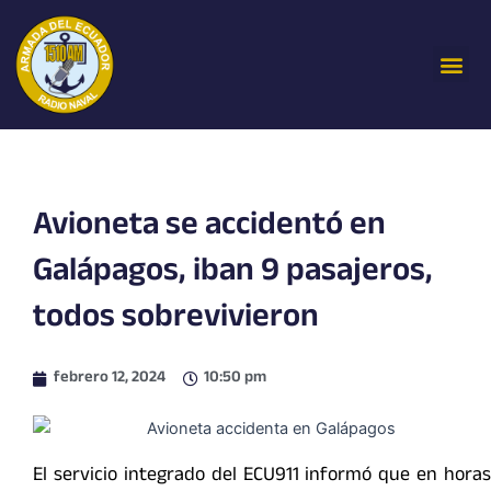
Ir
al
Me
contenido
Avioneta se accidentó en
Galápagos, iban 9 pasajeros,
todos sobrevivieron
febrero 12, 2024
10:50 pm
El servicio integrado del ECU911 informó que en horas