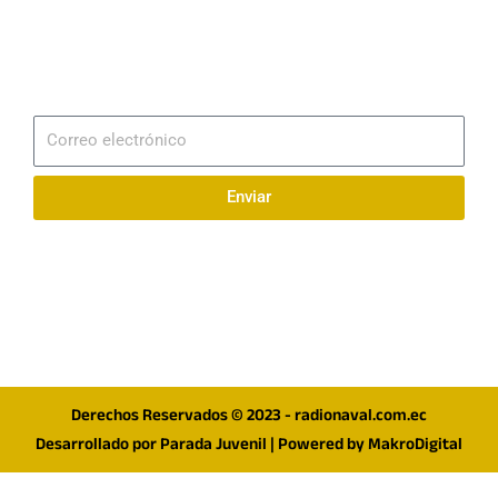
Email
info@radionaval.com.ec
Suscribirme
Correo
electrónico
Enviar
Síguenos en redes
F
I
T
a
n
w
c
s
i
e
t
t
Derechos Reservados © 2023 - radionaval.com.ec
b
a
t
Desarrollado por
Parada Juvenil
| Powered by
MakroDigital
o
g
e
o
r
r