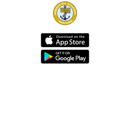
Dirección
Av. 25 de Julio – Base Naval Sur
Teléfonos
0994209939
Email
info@radionaval.com.ec