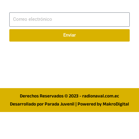
Suscribirme
Correo
electrónico
Enviar
Síguenos en redes
F
I
T
a
n
w
c
s
i
e
t
t
Derechos Reservados © 2023 - radionaval.com.ec
b
a
t
Desarrollado por
Parada Juvenil
| Powered by
MakroDigital
o
g
e
o
r
r
k
a
m