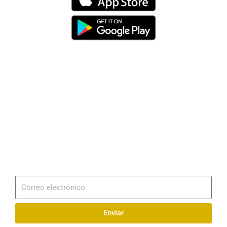
Dirección
Av. 25 de Julio – Base Naval Sur
Teléfonos
0994209939
Email
info@radionaval.com.ec
Suscribirme
Correo
electrónico
Enviar