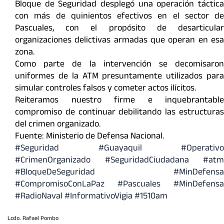
Bloque de Seguridad desplegó una operación táctica
con más de quinientos efectivos en el sector de
Pascuales, con el propósito de desarticular
organizaciones delictivas armadas que operan en esa
zona.
Como parte de la intervención se decomisaron
uniformes de la ATM presuntamente utilizados para
simular controles falsos y cometer actos ilícitos.
Reiteramos nuestro firme e inquebrantable
compromiso de continuar debilitando las estructuras
del crimen organizado.
Fuente: Ministerio de Defensa Nacional.
#Seguridad
#Guayaquil
#Operativo
#CrimenOrganizado
#SeguridadCiudadana
#atm
#BloqueDeSeguridad
#MinDefensa
#CompromisoConLaPaz
#Pascuales
#MinDefensa
#RadioNaval
#InformativoVigia
#1510am
Lcdo. Rafael Pombo