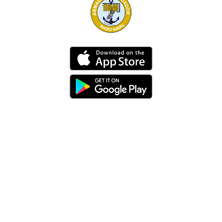
Dirección
Av. 25 de Julio – Base Naval Sur
Teléfonos
0994209939
Email
info@radionaval.com.ec