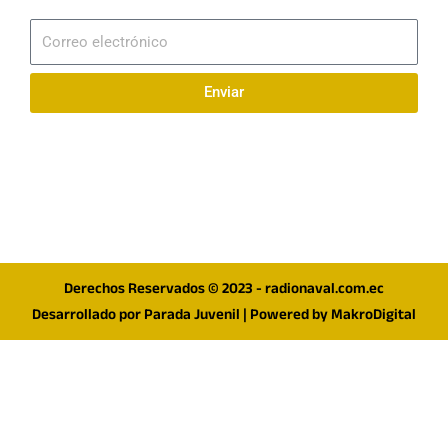
Suscribirme
Correo
electrónico
Enviar
Síguenos en redes
F
I
T
a
n
w
c
s
i
e
t
t
Derechos Reservados © 2023 - radionaval.com.ec
b
a
t
Desarrollado por
Parada Juvenil
| Powered by
MakroDigital
o
g
e
o
r
r
k
a
m