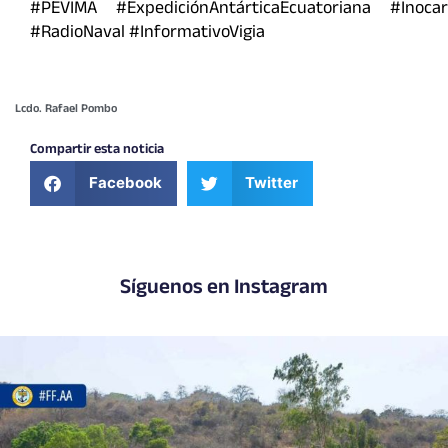
#PEVIMA #ExpediciónAntárticaEcuatoriana #Inocar
#RadioNaval #InformativoVigia
Lcdo. Rafael Pombo
Compartir esta noticia
Facebook
Twitter
Síguenos en Instagram