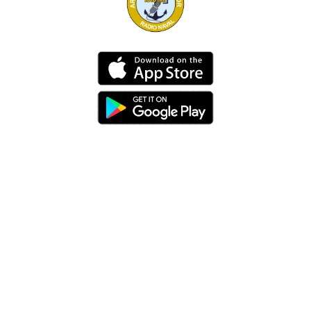
Dirección
Av. 25 de Julio – Base Naval Sur
Teléfonos
0994209939
Email
info@radionaval.com.ec
Suscribirme