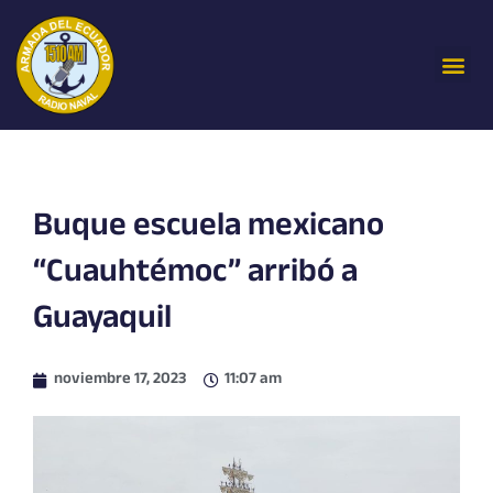
Ir
al
Me
contenido
Buque escuela mexicano
“Cuauhtémoc” arribó a
Guayaquil
noviembre 17, 2023
11:07 am