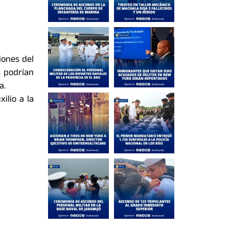
iones del
s podrían
a.
ilio a la