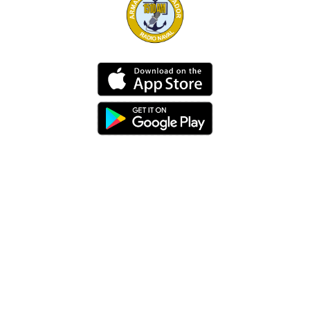
Dirección
Av. 25 de Julio – Base Naval Sur
Teléfonos
0994209939
Email
info@radionaval.com.ec