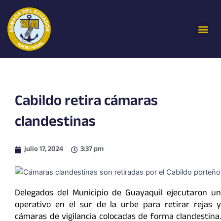
Ir
al
Me
contenido
Cabildo retira cámaras
clandestinas
julio 17, 2024
3:37 pm
Delegados del Municipio de Guayaquil ejecutaron un
operativo en el sur de la urbe para retirar rejas y
cámaras de vigilancia colocadas de forma clandestina.