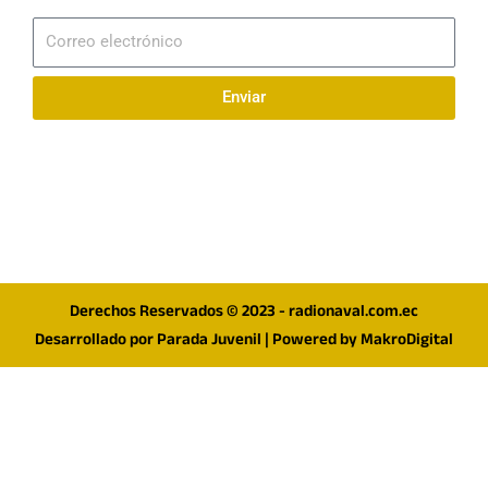
Suscribirme
Correo
electrónico
Enviar
Síguenos en redes
F
I
T
a
n
w
c
s
i
e
t
t
Derechos Reservados © 2023 - radionaval.com.ec
b
a
t
Desarrollado por
Parada Juvenil
| Powered by
MakroDigital
o
g
e
o
r
r
k
a
m