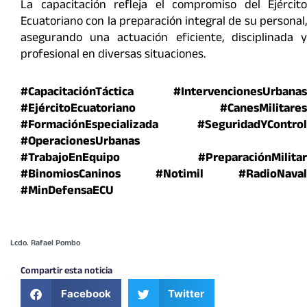
La capacitación refleja el compromiso del Ejército
Ecuatoriano con la preparación integral de su personal,
asegurando una actuación eficiente, disciplinada y
profesional en diversas situaciones.
#CapacitaciónTáctica
#IntervencionesUrbanas
#EjércitoEcuatoriano
#CanesMilitares
#FormaciónEspecializada
#SeguridadYControl
#OperacionesUrbanas
#TrabajoEnEquipo
#PreparaciónMilitar
#BinomiosCaninos #Notimil #RadioNaval
#MinDefensaECU
Lcdo. Rafael Pombo
Compartir esta noticia
Facebook
Twitter