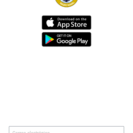
Dirección
Av. 25 de Julio – Base Naval Sur
Teléfonos
0994209939
Email
info@radionaval.com.ec
Suscribirme
Correo