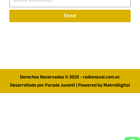
electrónico
Enviar
Síguenos en redes
F
I
T
a
n
w
c
s
i
e
t
t
Derechos Reservados © 2023 - radionaval.com.ec
b
a
t
Desarrollado por
Parada Juvenil
| Powered by
MakroDigital
o
g
e
o
r
r
k
a
m