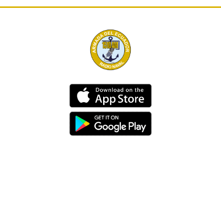
Dirección
Av. 25 de Julio – Base Naval Sur
Teléfonos
0994209939