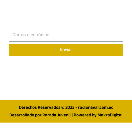
Email
info@radionaval.com.ec
Suscribirme
Correo
electrónico
Enviar
Síguenos en redes
F
I
T
a
n
w
c
s
i
e
t
t
Derechos Reservados © 2023 - radionaval.com.ec
b
a
t
Desarrollado por
Parada Juvenil
| Powered by
MakroDigital
o
g
e
o
r
r