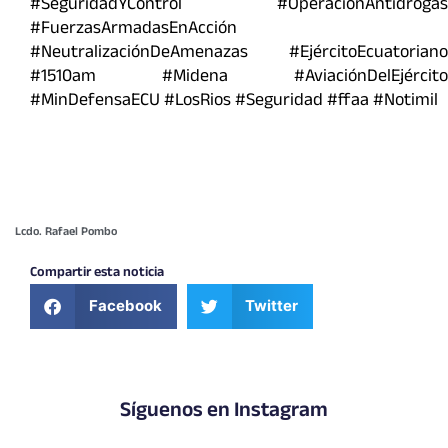
#SeguridadYControl #OperaciónAntidrogas
#FuerzasArmadasEnAcción
#NeutralizaciónDeAmenazas #EjércitoEcuatoriano
#1510am #Midena #AviaciónDelEjército
#MinDefensaECU #LosRios #Seguridad #ffaa #Notimil
Lcdo. Rafael Pombo
Compartir esta noticia
Facebook
Twitter
Síguenos en Instagram