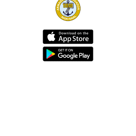
Dirección
Av. 25 de Julio – Base Naval Sur
Teléfonos
0994209939
Email
info@radionaval.com.ec