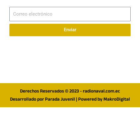
Suscribirme
Correo
electrónico
Enviar
Síguenos en redes
F
I
T
a
n
w
c
s
i
e
t
t
Derechos Reservados © 2023 - radionaval.com.ec
b
a
t
Desarrollado por
Parada Juvenil
| Powered by
MakroDigital
o
g
e
o
r
r
k
a
m