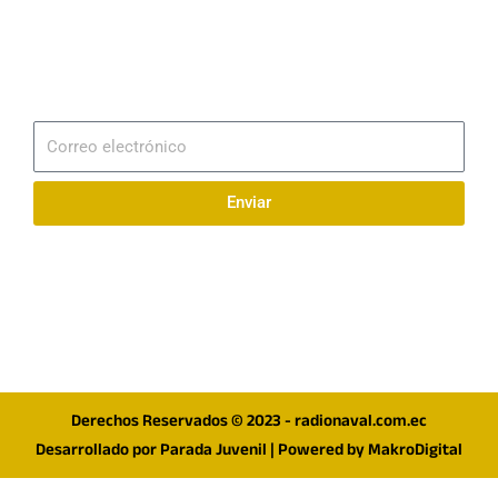
Email
info@radionaval.com.ec
Suscribirme
Correo
electrónico
Enviar
Síguenos en redes
F
I
T
a
n
w
c
s
i
e
t
t
Derechos Reservados © 2023 - radionaval.com.ec
b
a
t
Desarrollado por
Parada Juvenil
| Powered by
MakroDigital
o
g
e
o
r
r