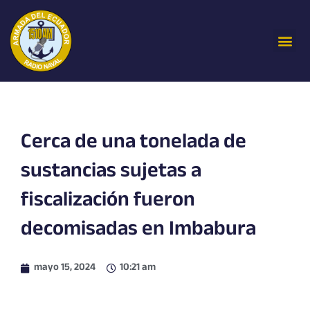
Ir
al
Me
contenido
Cerca de una tonelada de
sustancias sujetas a
fiscalización fueron
decomisadas en Imbabura
mayo 15, 2024
10:21 am